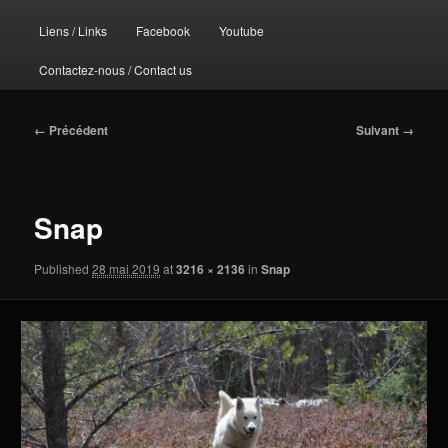
principal
Liens / Links
Facebook
Youtube
Contactez-nous / Contact us
Navigation
← Précédent
Suivant →
des
images
Snap
Published
28 mai 2019
at
3216 × 2136
in
Snap