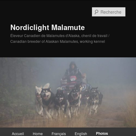
Aller
au
Rech
contenu
principal
Nordiclight Malamute
Éleveur Canadien de Malamutes d'Alaska, chenil de travail /
Canadian breeder of Alaskan Malamutes, working kennel
Menu
Photos
Accueil
Home
Français
English