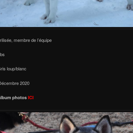
érilisée, membre de l’équipe
lbs
ris loup/blanc
 Décembre 2020
 album photos
ICI