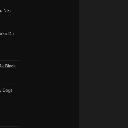
u Niki
arka Du
Ak Black
w Dogs