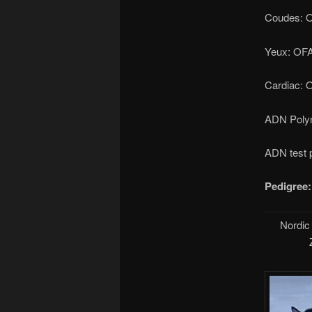
Coudes: O
Yeux: OF
Cardiac: 
ADN Polyn
ADN test p
Pedigree:
Nordic