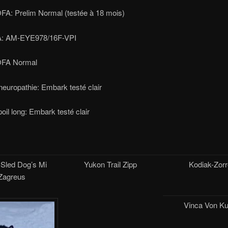
FA: Prelim Normal (testée à 18 mois)
A: AM-EYE978/16F-VPI
OFA Normal
europathie: Embark testé clair
oil long: Embark testé clair
 Sled Dog’s Mi
Yukon Trail Zipp
Kodiak-Zorr
Zagreus
Vinca Von K