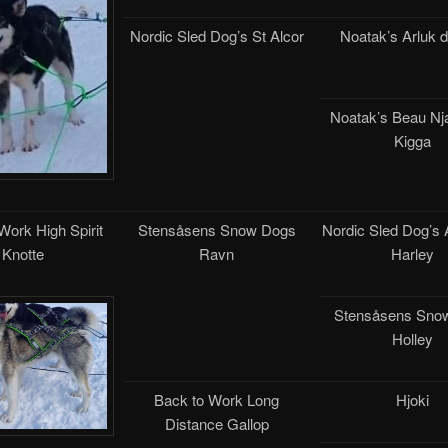
Nordic Sled Dog’s St Alcor
Noatak’s Arluk d
Noatak’s Beau Nj
Kigga
Work High Spirit
Stensåsens Snow Dogs
Nordic Sled Dog’s 
Knotte
Ravn
Harley
Stensåsens Sno
Holley
Back to Work Long
Hjoki
Distance Gallop