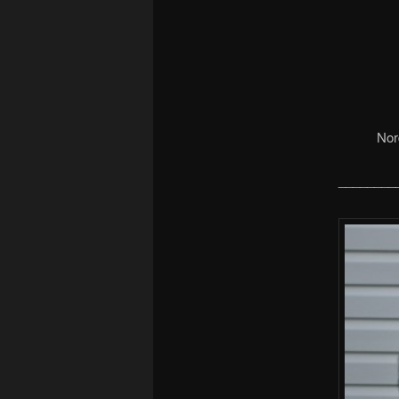
Nor
________