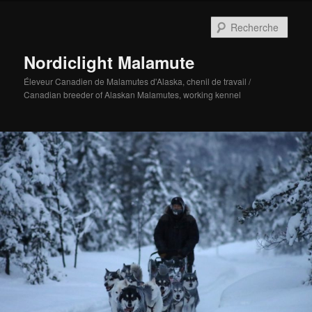
Aller
au
Rech
contenu
principal
Nordiclight Malamute
Éleveur Canadien de Malamutes d'Alaska, chenil de travail /
Canadian breeder of Alaskan Malamutes, working kennel